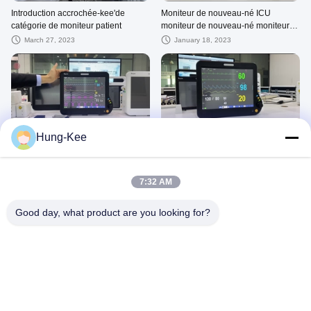
Introduction accrochée-kee'de
Moniteur de nouveau-né ICU
catégorie de moniteur patient
moniteur de nouveau-né moniteur
de patient cardiaque moniteur de
March 27, 2023
January 18, 2023
brevet portable
02:53
02:13
Hung-Kee
Moniteur d'anesthésie moniteur
Moniteur vétérinaire moniteur
cardiaque ICU moniteur patient
patient pour animaux de compagnie
Portable moniteur patient multi-
moniteur multi-paramètres
January 18, 2023
January 18, 2023
paramètres
vétérinaire clinique
7:32 AM
Good day, what product are you looking for?
02:28
01:55
Accessoires standard pour moniteur
Moniteur patient portable Moniteur
patient portable Moniteur patient
cardiaque ICU Moniteur patient
multi-paramètres
multi-paramètres Moniteur patient
December 02, 2022
December 02, 2022
cardiaque