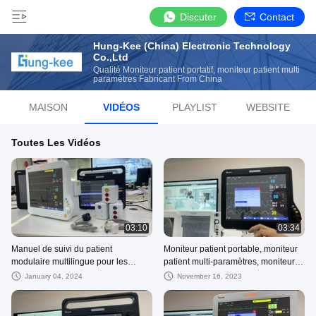
Discuter
Contact
Hung-Kee (China) Electronic Technology
Co.,Ltd
Qualité Moniteur patient portatif, moniteur patient multi
paramètres Fabricant From China
MAISON
VIDÉOS
PLAYLIST
WEBSITE
Toutes Les Vidéos
03:10
03:34
Manuel de suivi du patient
Moniteur patient portable, moniteur
modulaire multilingue pour les
patient multi-paramètres, moniteur
ambulances hospitalières ODM
patient cardiaque
January 04, 2024
November 16, 2023