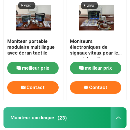
Exposition de VR
Au sujet de nous
Moniteur portable
Moniteurs
modulaire multilingue
électroniques de
avec écran tactile
signaux vitaux pour les
Visite d'usine
soins intensifs
meilleur prix
meilleur prix
Contrôle de qualité
Contact
Contact
Contactez-nous
Nouvelles
Moniteur cardiaque
(23)
Cas