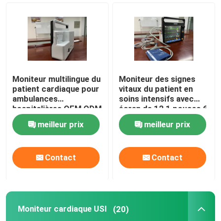
Moniteur patient portatif
moniteur patient multi paramètres
Moniteur multilingue du
Moniteur des signes
Moniteur de patient modulaire
patient cardiaque pour
vitaux du patient en
ambulances
soins intensifs avec
hospitalières OEM ODM
écran de 12,1 pouces 6
paramètres standard
Moniteur cardiaque
meilleur prix
meilleur prix
Moniteur cardiaque USI
Contact
Contact
Moniteur patient de nouveau-né
Moniteur cardiaque USI
(20)
moniteur vétérinaire de multiparamètre